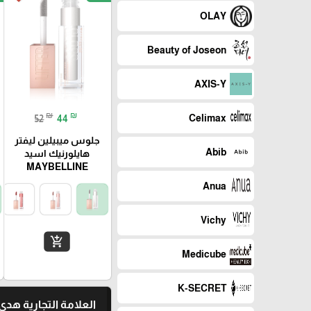
OLAY
Beauty of Joseon
AXIS-Y
₪
₪
Celimax
52
44
جلوس میبیلین لیفتر
Abib
هايلورنيك اسيد
MAYBELLINE
Anua
Vichy
add_shopping_cart
Medicube
K-SECRET
العلامة التجارية هدى بيوتي ty