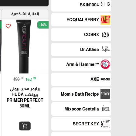
SKIN1004
العناية الشخصية
EQQUALBERRY
-14%
favorite_border
COSRX
Dr.Althea
™Arm & Hammer
₪
₪
AXE
190
162
برايمر هدى بيوتي
Mom's Bath Recipe
بيرفكت HUDA
PRIMER PERFECT
30ML
Mixsoon Centella
SECRET KEY
add_shopping_cart