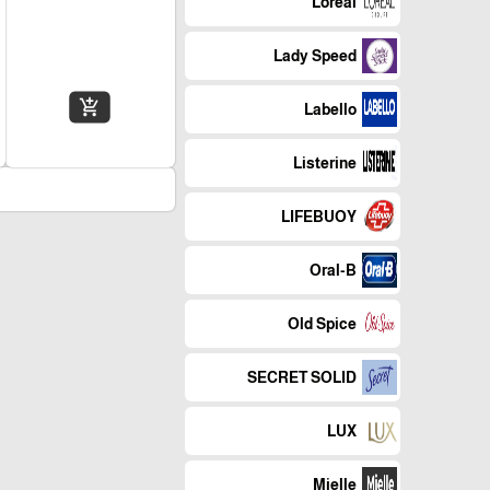
Loreal
Lady Speed
add_shopping_cart
Labello
Listerine
LIFEBUOY
Oral-B
Old Spice
SECRET SOLID
LUX
Mielle