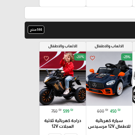
key
598 منتج
الالعاب والاطفال
الالعاب والاطفال
-20%
-25%
favorite_border
favorite_border
₪
₪
₪
₪
750
599
600
450
سيارة كهربائية
دراجة كهربائية ثلاثية
للاطفال 12V مرسيدس
العجلات 12V