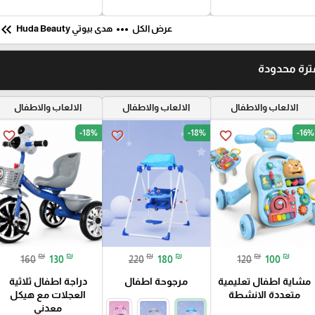
board_double_arrow_left
more_horiz
عرض الكل
هدى بيوتي Huda Beauty
رة محدودة
الالعاب والاطفال
الالعاب والاطفال
الالعاب والاطفال
-18%
-18%
-16%
favorite_border
favorite_border
favorite_border
₪
₪
₪
₪
₪
₪
160
130
220
180
120
100
مشاية اطفال تعليمية
مرجوحة اطفال
دراجة اطفال ثلاثية
متعددة الانشطة
العجلات مع هيكل
معدني