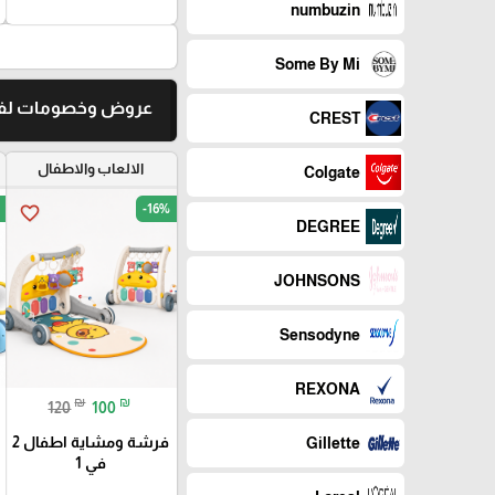
numbuzin
Some By Mi
عروض وخصومات لفت
CREST
الالعاب والاطفال
Colgate
-16%
favorite_border
DEGREE
JOHNSONS
Sensodyne
REXONA
₪
₪
120
100
فرشة ومشاية اطفال 2
Gillette
في 1