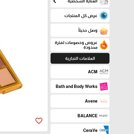
chevron_left
العناية الشخصية
عرض كل المنتجات
وصل حديثاً
عروض وخصومات لفترة
محدودة
العلامات التجارية
ACM
Bath and Body Works
Avene
BALANCE
favorite_border
CeraVe