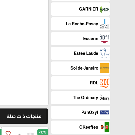
GARNIER
La Roche-Posay
Eucerin
Estée Laude
Sol de Janeiro
RDL
The Ordinary
PanOxyl
منتجات ذات صلة
OKeeffes
-15%
favorite_border