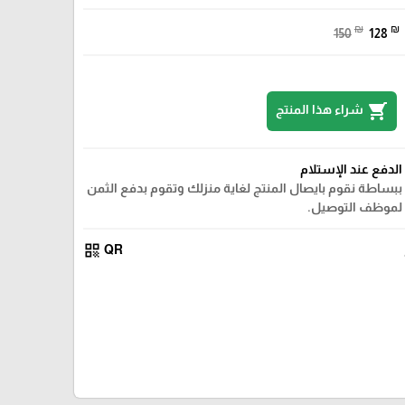
₪
₪
150
128
shopping_cart
شراء هذا المنتج
الدفع عند الإستلام
ببساطة نقوم بايصال المنتج لغاية منزلك وتقوم بدفع الثمن
لموظف التوصيل.
qr_code
QR