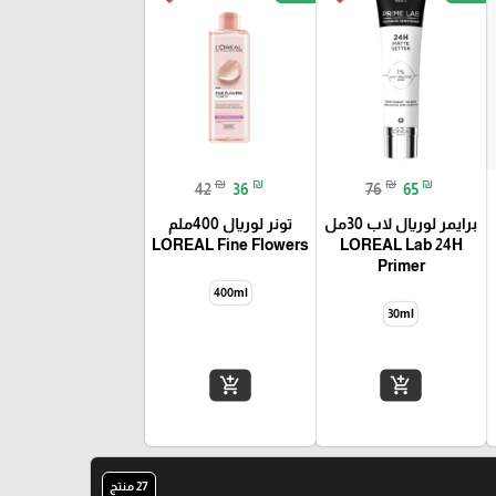
₪
₪
₪
₪
42
36
76
65
برايمر لوريال لاب 30مل
تونر لوريال 400ملم
LOREAL Fine Flowers
LOREAL Lab 24H
Primer
400ml
add_shopping_cart
add_shopping_cart
27 منتج