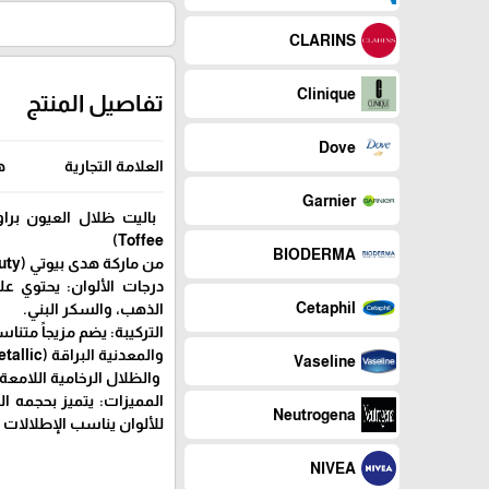
CLARINS
Clinique
تفاصيل المنتج
Dove
العلامة التجارية
هد
Garnier
Toffee)
BIODERMA
من ماركة هدى بيوتي (Huda Beauty).إليك أبرز تفاصيل هذا الباليت:
Cetaphil
الذهب، والسكر البني.
التركيبة: يضم مزيجاً متناسقاً
والمعدنية البراقة (Metallic)،
Vaseline
والظلال الرخامية اللامعة.
المميزات: يتميز بحجمه ا
Neutrogena
للألوان يناسب الإطلالات ا
NIVEA