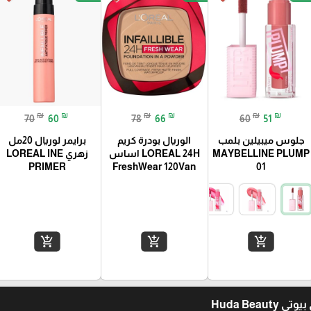
₪
₪
₪
₪
₪
₪
70
60
78
66
60
51
جلوس ميبيلين بلمب
الوريال بودرة كريم
برايمر لوريال 20مل
MAYBELLINE PLUMP
LOREAL 24H اساس
زهري LOREAL INE
PRIMER
FreshWear 120Van
01
add_shopping_cart
add_shopping_cart
add_shopping_cart
Huda Beau