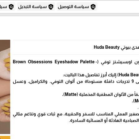
policy
policy
policy
سياسة التوصيل
سياسة التبديل
سياس
ى بيوتي Huda Beauty
باليت ظلال العيون براون اوبسيشنز توفي (Brown Obsessions Eyeshadow Palette -
درجات الألوان: يحتوي على 9 تدرجات دافئة مستوحاة من ألوان التوفي، والكراميل، وعسل
 من الألوان المطفية المخملية (Matte)،
لصغير العملي المناسب للسفر والحقيبة، مع ثبات قوي وتناغم مثالي
لصباحية الهادئة أو المسائية الساحرة.