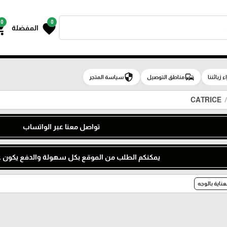
0
0
g_cart
favorite
المفضلة
security
commute
اء زبائننا
مناطق التوصيل
سياسة المتجر
CATRICE
تواصل معنا عبر الواتساب
يمكنكم الطلب من الموقع بكل سهولة والدفع يكون عن
عناية بالوجه