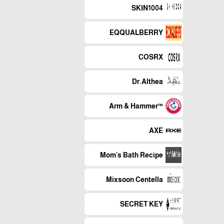
SKIN1004
EQQUALBERRY
COSRX
Dr.Althea
™Arm & Hammer
AXE
Mom's Bath Recipe
Mixsoon Centella
SECRET KEY