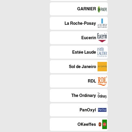
GARNIER
La Roche-Posay
Eucerin
Estée Laude
Sol de Janeiro
RDL
The Ordinary
PanOxyl
OKeeffes