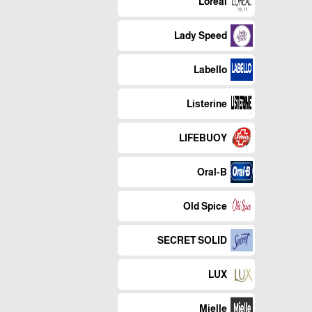
Loreal
Lady Speed
Labello
Listerine
LIFEBUOY
Oral-B
Old Spice
SECRET SOLID
LUX
Mielle