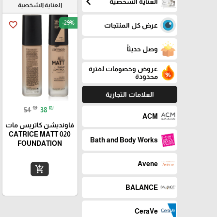
chevron_left
العناية الشخصية
العناية الشخصية
-29%
favorite_border
عرض كل المنتجات
وصل حديثاً
عروض وخصومات لفترة
محدودة
العلامات التجارية
₪
₪
54
38
ACM
فاونديشن کاتریس مات
CATRICE MATT 020
Bath and Body Works
FOUNDATION
Avene
add_shopping_cart
BALANCE
CeraVe