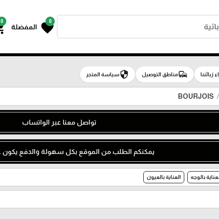
0
0
g_cart
favorite
المفضلة
security
commute
اء زبائننا
مناطق التوصيل
سياسة المتجر
BOURJOIS
تواصل معنا عبر الواتساب
يمكنكم الطلب من الموقع بكل سهولة والدفع يكون عن
عناية بالوجه
العناية بالعيون