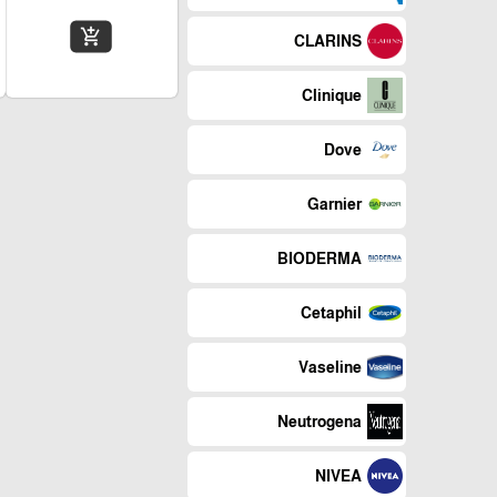
add_shopping_cart
CLARINS
Clinique
Dove
Garnier
BIODERMA
Cetaphil
Vaseline
Neutrogena
NIVEA