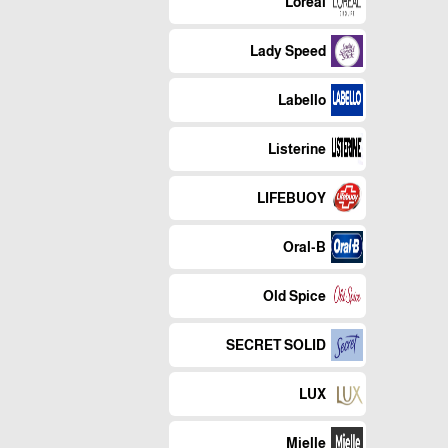
Loreal
Lady Speed
Labello
Listerine
LIFEBUOY
Oral-B
Old Spice
SECRET SOLID
LUX
Mielle