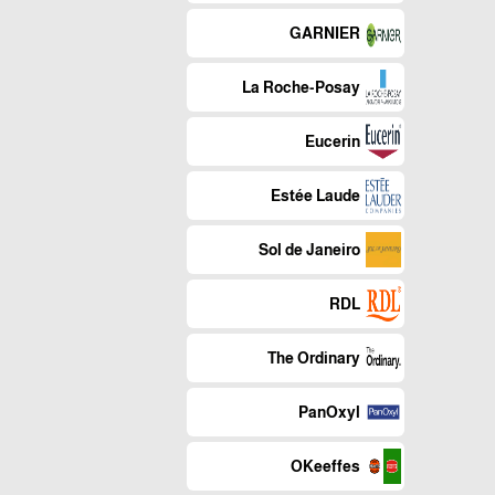
GARNIER
La Roche-Posay
Eucerin
Estée Laude
Sol de Janeiro
RDL
The Ordinary
PanOxyl
OKeeffes