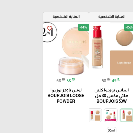
العناية الشخصية
العناية الشخصية
-14%
-15%
favorite_border
favorite_border
₪
₪
₪
₪
68
58
58
49
اساس بورجوا كلين
لوس باودر بورجوا
هلتي مكس 30 مل
BOURJOIS LOOSE
POWDER
BOURJOIS 53W
30ml