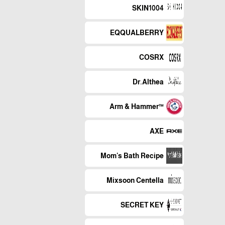
SKIN1004
EQQUALBERRY
COSRX
Dr.Althea
™Arm & Hammer
AXE
Mom's Bath Recipe
Mixsoon Centella
SECRET KEY