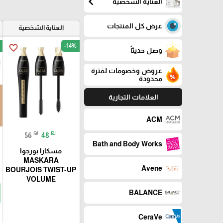
chevron_left
العناية الشخصية
عرض كل المنتجات
العناية الشخصية
-14%
favorite_border
وصل حديثاً
عروض وخصومات لفترة
محدودة
العلامات التجارية
ACM
₪
₪
56
48
Bath and Body Works
مسكارا بورجوا
MASKARA
Avene
BOURJOIS TWIST-UP
VOLUME
BALANCE
CeraVe