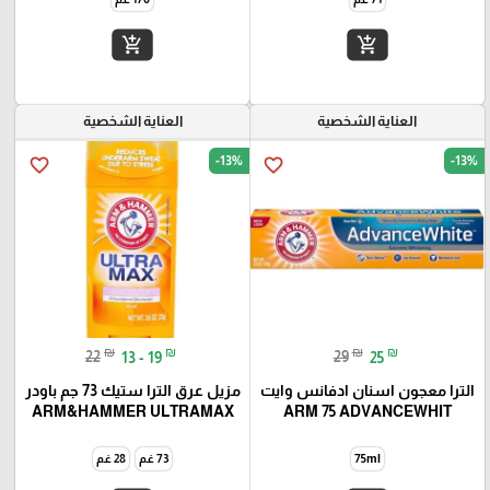
add_shopping_cart
add_shopping_cart
العناية الشخصية
العناية الشخصية
-13%
-13%
favorite_border
favorite_border
₪
₪
₪
₪
22
13 - 19
29
25
الترا معجون اسنان ادفانس وایت
مزيل عرق الترا ستيك 73 جم باودر
ARM&HAMMER ULTRAMAX
ARM 75 ADVANCEWHIT
75ml
73 غم
28 غم