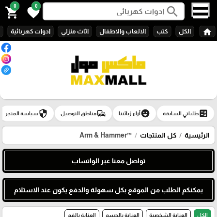
0
0
search
shopping_cart
favorite
home
الكل
كتب
الالعاب والاطفال
اثاث منزلي
ادوات كهربائية
security
commute
emoji_emotions
ballot
طلباتي السابقة
آراء زبائننا
مناطق التوصيل
سياسة المتجر
الرئيسية
كل المنتجات
™Arm & Hammer
تواصل معنا عبر الواتساب
يمكنكم الطلب من الموقع بكل سهولة والدفع يكون عند الاستلام
الكل
العناية الشخصية
العناية بالجسم
العناية بالفم