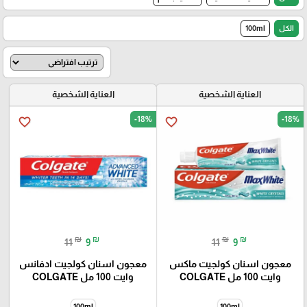
الكل
100ml
العناية الشخصية
العناية الشخصية
-18%
-18%
favorite_border
favorite_border
₪
₪
₪
₪
11
9
11
9
معجون اسنان كولجيت ماكس
معجون اسنان كولجيت ادفانس
وایت 100 مل COLGATE
وایت 100 مل COLGATE
100ml
100ml