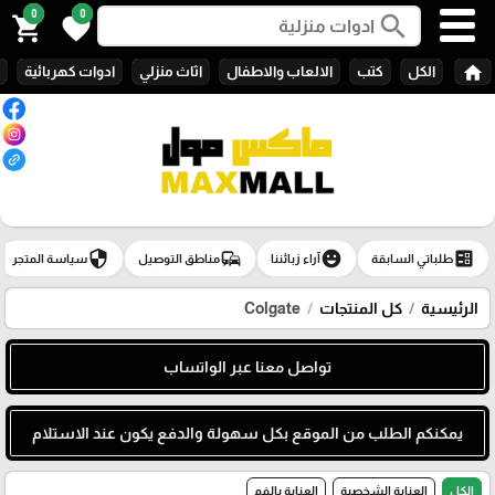
0
0
search
shopping_cart
favorite
home
الكل
كتب
الالعاب والاطفال
اثاث منزلي
ادوات كهربائية
security
commute
emoji_emotions
ballot
طلباتي السابقة
آراء زبائننا
مناطق التوصيل
سياسة المتجر
الرئيسية
كل المنتجات
Colgate
تواصل معنا عبر الواتساب
يمكنكم الطلب من الموقع بكل سهولة والدفع يكون عند الاستلام
الكل
العناية الشخصية
العناية بالفم