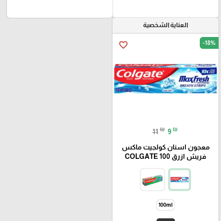
العناية الشخصية
-18%
favorite_border
₪
₪
11
9
معجون اسنان كولجيت ماکس
فریش ازرق COLGATE 100
100ml