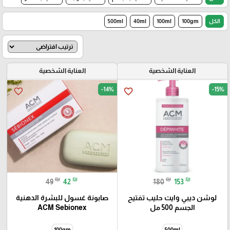
الكل
100gm
100ml
40ml
500ml
العناية الشخصية
العناية الشخصية
-14%
-15%
favorite_border
favorite_border
₪
₪
₪
₪
49
42
180
153
لوشن ديبي وايت حليب تفتيح
صابونة غسول للبشرة الدهنية
الجسم 500 مل
ACM Sebionex
100gm
500ml