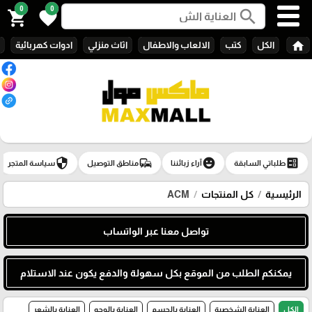
0
0
search
shopping_cart
favorite
home
الكل
كتب
الالعاب والاطفال
اثاث منزلي
ادوات كهربائية
security
commute
emoji_emotions
ballot
طلباتي السابقة
آراء زبائننا
مناطق التوصيل
سياسة المتجر
الرئيسية
كل المنتجات
ACM
تواصل معنا عبر الواتساب
يمكنكم الطلب من الموقع بكل سهولة والدفع يكون عند الاستلام
الكل
العناية الشخصية
العناية بالجسم
العناية بالوجه
العناية بالشعر