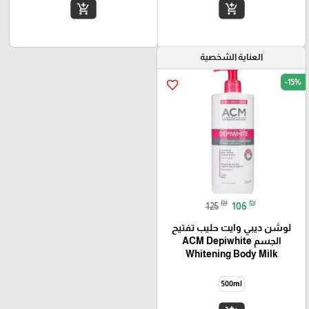
add_shopping_cart
add_shopping_cart
العناية الشخصية
-15%
favorite_border
₪
₪
125
106
لوشن ديبي وايت حليب تفتيح
الجسم ACM Depiwhite
Whitening Body Milk
500ml