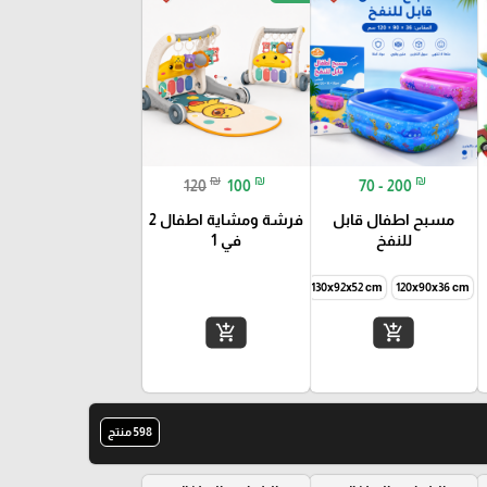
₪
₪
₪
120
100
70 - 200
مسبح اطفال قابل
فرشة ومشاية اطفال 2
للنفخ
في 1
60 cm
262x175x60 cm
180x140x55 cm
150x105x55 cm
130x92x52 cm
120x90x36 cm
add_shopping_cart
add_shopping_cart
598 منتج