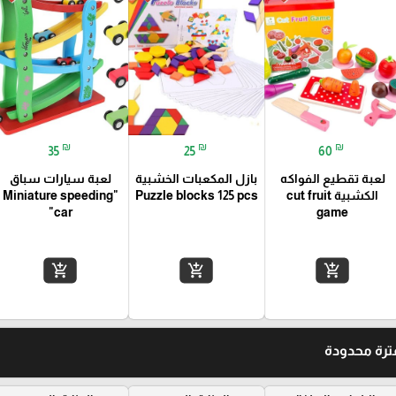
₪
₪
₪
35
25
60
لعبة تقطيع الفواكه
بازل المكعبات الخشبية
لعبة سيارات سباق
الكشبية cut fruit
Puzzle blocks 125 pcs
"Miniature speeding
car"
game
add_shopping_cart
add_shopping_cart
add_shopping_cart
رة محدودة