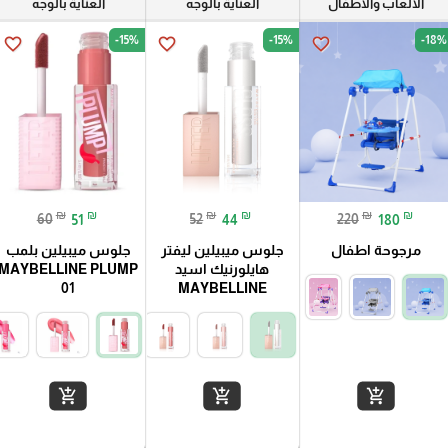
الالعاب والاطفال
العناية بالوجه
العناية بالوجه
-15%
-15%
-18%
favorite_border
favorite_border
favorite_border
₪
₪
₪
₪
₪
₪
60
51
52
44
220
180
مرجوحة اطفال
جلوس میبیلین لیفتر
جلوس ميبيلين بلمب
هايلورنيك اسيد
MAYBELLINE PLUMP
01
MAYBELLINE
add_shopping_cart
add_shopping_cart
add_shopping_cart