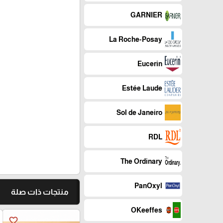
GARNIER
La Roche-Posay
Eucerin
Estée Laude
Sol de Janeiro
RDL
The Ordinary
PanOxyl
منتجات ذات صلة
OKeeffes
favorite_border