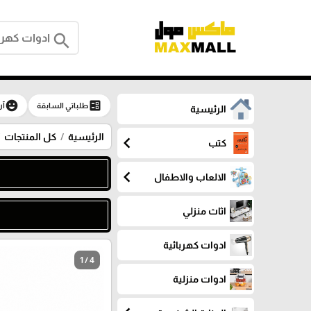
search
emoji_emotions
ballot
طلباتي السابقة
آر
الرئيسية
الرئيسية
كل المنتجات
chevron_left
كتب
chevron_left
الالعاب والاطفال
اثاث منزلي
ادوات كهربائية
1 / 4
ادوات منزلية