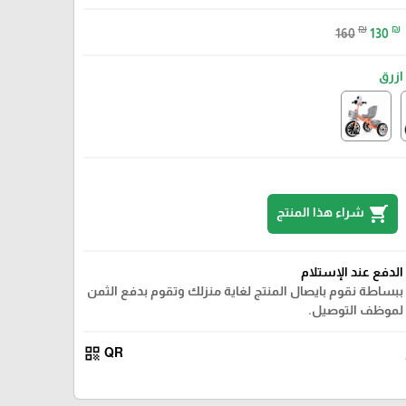
₪
₪
160
130
ازرق
shopping_cart
شراء هذا المنتج
الدفع عند الإستلام
ببساطة نقوم بايصال المنتج لغاية منزلك وتقوم بدفع الثمن
لموظف التوصيل.
اخضر
qr_code
QR