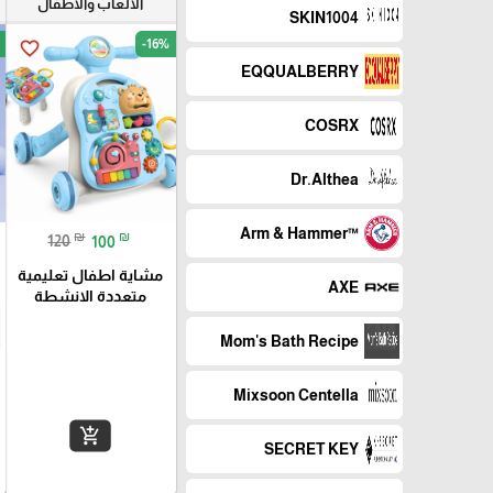
الالعاب والاطفال
SKIN1004
-16%
favorite_border
EQQUALBERRY
COSRX
Dr.Althea
™Arm & Hammer
₪
₪
120
100
مشاية اطفال تعليمية
AXE
متعددة الانشطة
Mom's Bath Recipe
Mixsoon Centella
add_shopping_cart
SECRET KEY