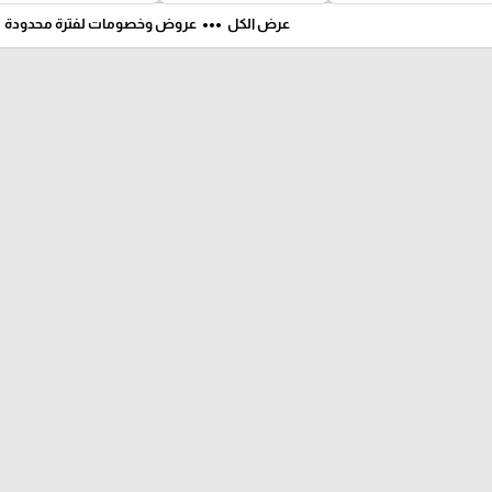
ft
more_horiz
عرض الكل
عروض وخصومات لفترة محدودة