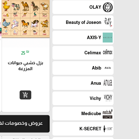
OLAY
Beauty of Joseon
AXIS-Y
₪
Celimax
25
بزل خشبي حيوانات
Abib
المزرعة
Anua
add_shopping_cart
Vichy
Medicube
عروض وخصومات لفت
K-SECRET