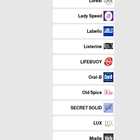
Loreal
Lady Speed
Labello
Listerine
LIFEBUOY
Oral-B
Old Spice
SECRET SOLID
LUX
Mielle