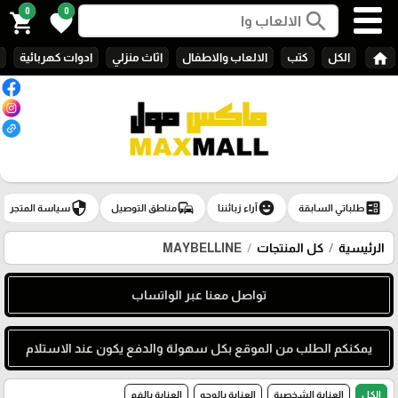
0
0
search
shopping_cart
favorite
home
الكل
كتب
الالعاب والاطفال
اثاث منزلي
ادوات كهربائية
security
commute
emoji_emotions
ballot
طلباتي السابقة
آراء زبائننا
مناطق التوصيل
سياسة المتجر
الرئيسية
كل المنتجات
MAYBELLINE
تواصل معنا عبر الواتساب
يمكنكم الطلب من الموقع بكل سهولة والدفع يكون عند الاستلام
الكل
العناية الشخصية
العناية بالوجه
العناية بالفم