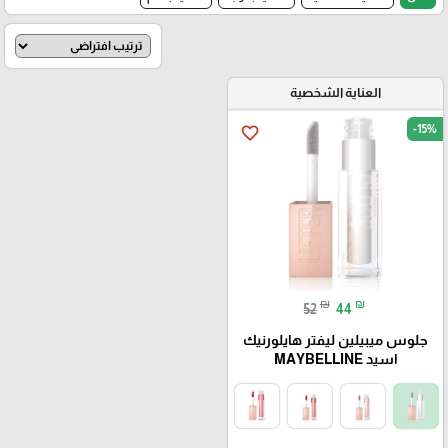
العناية الشخصية
-15%
favorite_border
₪
₪
52
44
جلوس میبیلین لیفتر هايلورنيك
اسيد MAYBELLINE