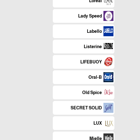
Loreal
Lady Speed
Labello
Listerine
LIFEBUOY
Oral-B
Old Spice
SECRET SOLID
LUX
Mielle