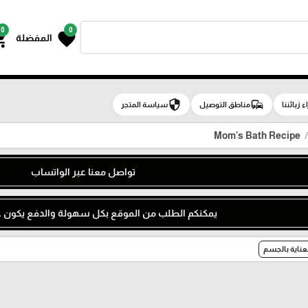
0
0
g_cart
favorite
المفضلة
security
commute
اء زبائننا
مناطق التوصيل
سياسة المتجر
Mom's Bath Recipe
تواصل معنا عبر الواتساب
يمكنكم الطلب من الموقع بكل سهولة والدفع يكون عن
لعناية بالجسم