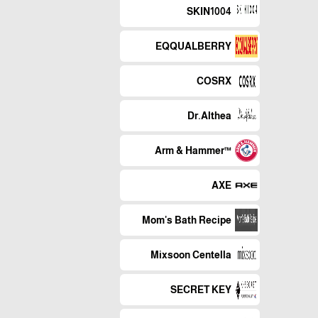
SKIN1004
EQQUALBERRY
COSRX
Dr.Althea
™Arm & Hammer
AXE
Mom's Bath Recipe
Mixsoon Centella
SECRET KEY