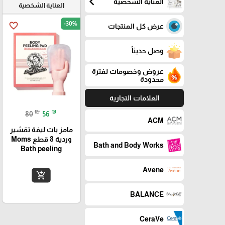
chevron_left
العناية الشخصية
العناية الشخصية
-30%
favorite_border
عرض كل المنتجات
وصل حديثاً
عروض وخصومات لفترة
محدودة
العلامات التجارية
₪
₪
80
56
ACM
مامز باث ليفة تقشير
وردية 8 قطع Moms
Bath and Body Works
Bath peeling
Avene
add_shopping_cart
BALANCE
CeraVe