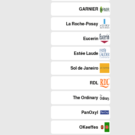
GARNIER
La Roche-Posay
Eucerin
Estée Laude
Sol de Janeiro
RDL
The Ordinary
PanOxyl
OKeeffes