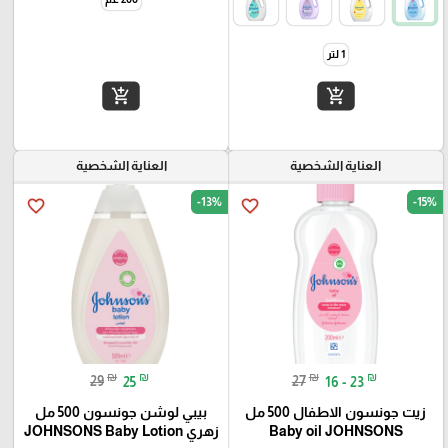
1 لتر
add_shopping_cart
add_shopping_cart
العناية الشخصية
العناية الشخصية
-13%
-15%
favorite_border
favorite_border
₪
₪
₪
₪
29
25
27
16 - 23
زيت جونسون الاطفال 500 مل
بيبي لوشن جونسون 500 مل
Baby oil JOHNSONS
زهري JOHNSONS Baby Lotion