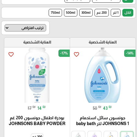
الكل
1 لتر
200 غم
300ml
500ml
750ml
العناية الشخصية
العناية الشخصية
-17%
-14%
favorite_border
favorite_border
₪
₪
₪
₪
17
14
50
43
جونسون سائل استحمام
بودرة اطفال جونسون 200 غم
JOHNSONS 1 لتر baby bath
JOHNSONS BABY POWDER
200 غم