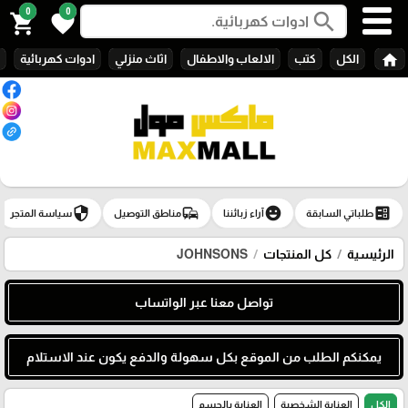
0
0
search
shopping_cart
favorite
home
الكل
كتب
الالعاب والاطفال
اثاث منزلي
ادوات كهربائية
security
commute
emoji_emotions
ballot
طلباتي السابقة
آراء زبائننا
مناطق التوصيل
سياسة المتجر
الرئيسية
كل المنتجات
JOHNSONS
تواصل معنا عبر الواتساب
يمكنكم الطلب من الموقع بكل سهولة والدفع يكون عند الاستلام
الكل
العناية الشخصية
العناية بالجسم