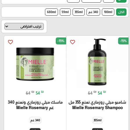
الكل
100ml
340 غم
355ml
59ml
680ml
-15%
-15%
favorite_border
favorite_border
₪
₪
₪
₪
64
54
64
54
شامبو ميلي روزماري نعنع 355 مل
ماسك ميلي روزماري ونعنع 340
Mielle Rosemary Shampoo
غم Mielle Rosemary
355ml
340 غم