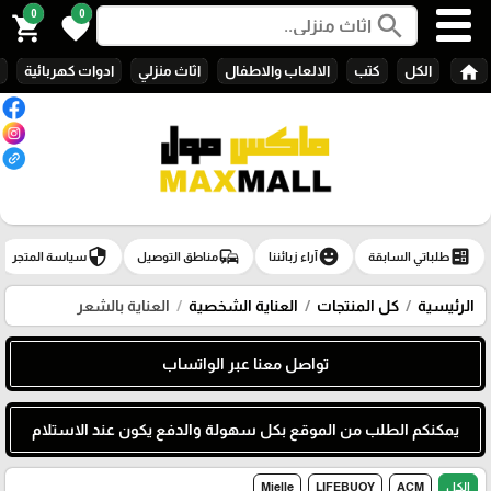
0
0
search
shopping_cart
favorite
home
الكل
كتب
الالعاب والاطفال
اثاث منزلي
ادوات كهربائية
security
commute
emoji_emotions
ballot
طلباتي السابقة
آراء زبائننا
مناطق التوصيل
سياسة المتجر
الرئيسية
كل المنتجات
العناية الشخصية
العناية بالشعر
تواصل معنا عبر الواتساب
يمكنكم الطلب من الموقع بكل سهولة والدفع يكون عند الاستلام
الكل
ACM
LIFEBUOY
Mielle