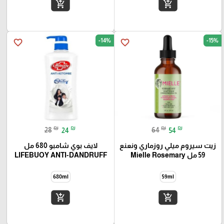
add_shopping_cart
add_shopping_cart
-14%
-15%
favorite_border
favorite_border
₪
₪
₪
₪
28
24
64
54
زيت سيروم ميلي روزماري ونعنع
لايف بوي شامبو 680 مل
59 مل Mielle Rosemary
LIFEBUOY ANTI-DANDRUFF
680ml
59ml
add_shopping_cart
add_shopping_cart