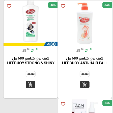
-14%
-14%
favorite_border
favorite_border
₪
₪
₪
₪
28
24
28
24
لايف بوي شامبو 680 مل
لايف بوي شامبو 680 مل
LIFEBUOY STRONG & SHINY
LIFEBUOY ANTI-HAIR FALL
680ml
680ml
add_shopping_cart
add_shopping_cart
-14%
favorite_border