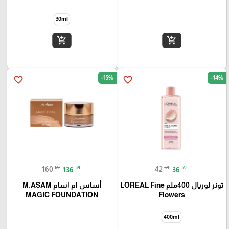
add_shopping_cart
add_shopping_cart
-15%
-14%
favorite_border
favorite_border
₪
₪
₪
₪
160
136
42
36
تونر لوريال 400ملم LOREAL Fine
أساس ام اسام M.ASAM
MAGIC FOUNDATION
Flowers
400ml