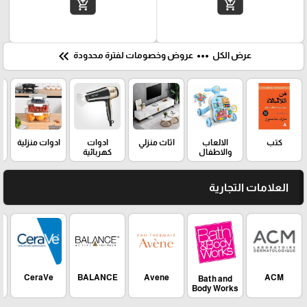
add_shopping_cart
add_shopping_cart
keyboard_double_arrow_left
more_horiz
عرض الكل
عروض وخصومات لفترة محدودة
كتب
الالعاب
اثاث منزلي
ادوات
ادوات منزلية
والاطفال
كهربائية
العلامات التجارية
CeraVe
BALANCE
Avene
ACM
Bath and
Body Works