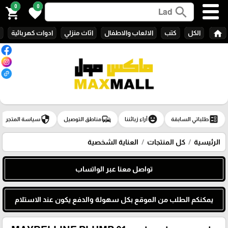
0
0
search
shopping_cart
favorite
home
الكل
كتب
الالعاب والاطفال
اثاث منزلي
ادوات كهربائية
security
commute
emoji_emotions
ballot
طلباتي السابقة
آراء زبائننا
مناطق التوصيل
سياسة المتجر
الرئيسية
كل المنتجات
العناية الشخصية
تواصل معنا عبر الواتساب
يمكنكم الطلب من الموقع بكل سهولة والدفع يكون عند الاستلام