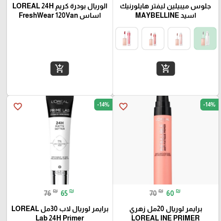
جلوس میبیلین لیفتر هايلورنيك
الوريال بودرة كريم LOREAL 24H
اسيد MAYBELLINE
اساس FreshWear 120Van
add_shopping_cart
add_shopping_cart
-14%
-14%
favorite_border
favorite_border
₪
₪
₪
₪
76
65
70
60
برايمر لوريال 20مل زهري
برايمر لوريال لاب 30مل LOREAL
Lab 24H Primer
LOREAL INE PRIMER