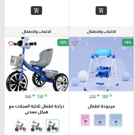
add_shopping_cart
add_shopping_cart
الالعاب والاطفال
الالعاب والاطفال
-18%
-18%
favorite_border
favorite_border
₪
₪
₪
₪
160
130
220
180
مرجوحة اطفال
دراجة اطفال ثلاثية العجلات مع
هيكل معدني