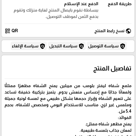
طريقة الدفع
الدفع عند الإستلام
ببساطة نقوم بايصال المنتج لغاية منزلك وتقوم
بدفع الثمن لموظف التوصيل.
qr_code
public
نسخ رابط المنتج
QR
policy
policy
policy
سياسة التوصيل
سياسة التبديل
سياسة الإلغاء
تفاصيل المنتج
ملمع شفاه ليفتر بلومب من ميبلين يمنح الشفاه مظهرًا ممتلئًا
ولمعانًا جذابًا مع إحساس منعش يدوم. يتميز بتركيبة خفيفة تساعد
على تنعيم الشفاه وإبراز حجمها بشكل طبيعي مع لمسة لونية جميلة
وملمس غير لزج، مناسب للاستخدام اليومي ومخصص للشفاه، بحجم
5.4 مل.
الفوائد:
يمنح مظهر شفاه ممتلئ.
لمعان جذاب بلمسة طبيعية.