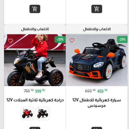
add_shopping_cart
add_shopping_cart
الالعاب والاطفال
الالعاب والاطفال
-20%
-25%
favorite_border
favorite_border
₪
₪
₪
₪
750
599
600
450
سيارة كهربائية للاطفال 12V
دراجة كهربائية ثلاثية العجلات 12V
مرسيدس