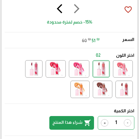
arrow_back_ios
arrow_forward_ios
favorite_border
-15%
خصم لفترة محدودة
السعر
₪
₪
60
51
اختر اللون
02
اختر الكمية
shopping_cart
شراء هذا المنتج
+
-