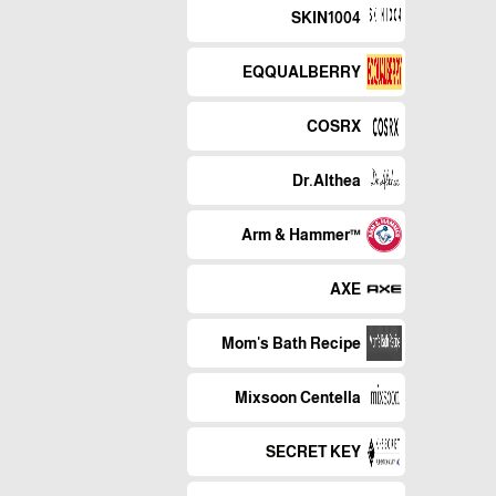
SKIN1004
EQQUALBERRY
COSRX
Dr.Althea
™Arm & Hammer
AXE
Mom's Bath Recipe
Mixsoon Centella
SECRET KEY