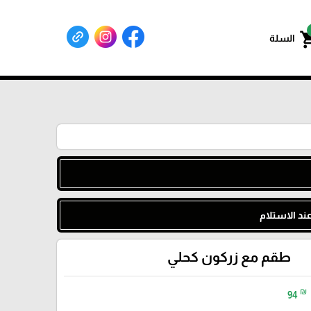
shoppin
السلة
د الاستلام
طقم مع زركون كحلي
₪
94