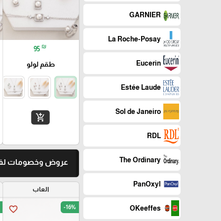
GARNIER
La Roche-Posay
₪
95
Eucerin
طقم لولو
Estée Laude
Sol de Janeiro
add_shopping_cart
RDL
The Ordinary
عروض وخصومات لفت
PanOxyl
العاب
-16%
favorite_border
OKeeffes