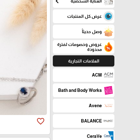
chevron_left
العناية الشخصية
عرض كل المنتجات
وصل حديثاً
عروض وخصومات لفترة
محدودة
العلامات التجارية
ACM
Bath and Body Works
Avene
favorite_border
BALANCE
CeraVe