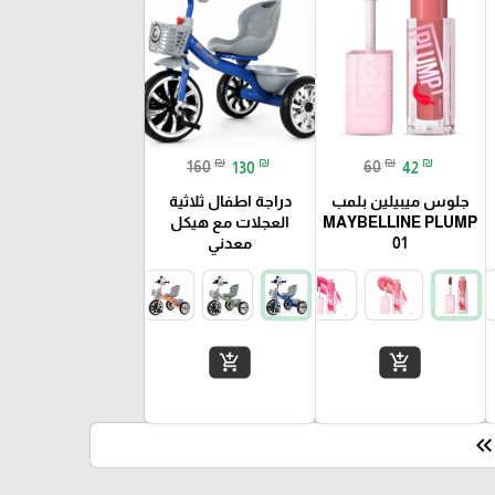
₪
₪
₪
₪
160
130
60
42
جلوس ميبيلين بلمب
دراجة اطفال ثلاثية
MAYBELLINE PLUMP
العجلات مع هيكل
01
معدني
add_shopping_cart
add_shopping_cart
keyboard_double_arrow_le