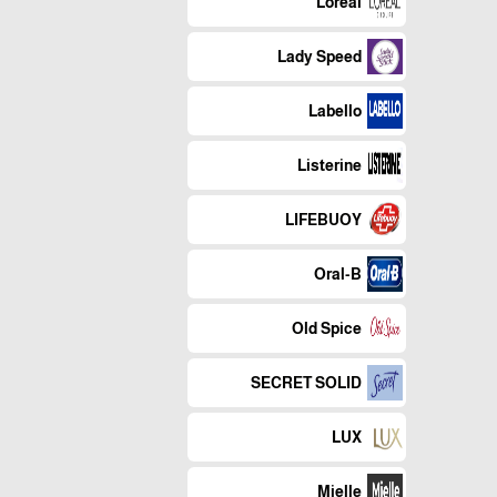
Loreal
Lady Speed
Labello
Listerine
LIFEBUOY
Oral-B
Old Spice
SECRET SOLID
LUX
Mielle