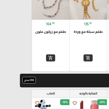
₪
₪
104
135
طقم سبلة مع وردة
طقم مع زركون ملون
add_shopping_cart
add_shopping_cart
598 منتج
العناية بالوجه
العاب
-18%
-30%
favorite_border
favorite_border