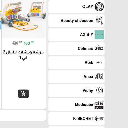
OLAY
Beauty of Joseon
AXIS-Y
₪
₪
120
100
Celimax
فرشة ومشاية اطفال 2
في 1
Abib
Anua
Vichy
add_shopping_cart
Medicube
K-SECRET