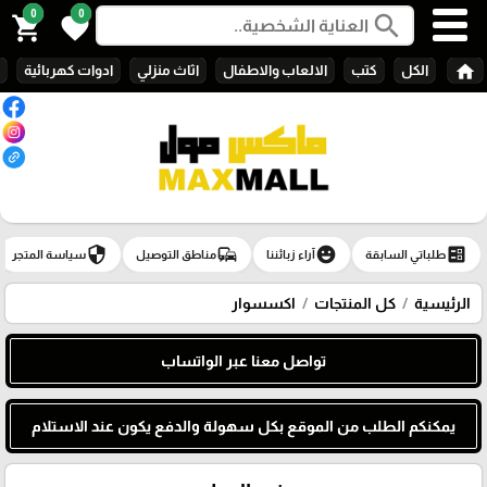
0
0
search
shopping_cart
favorite
home
الكل
كتب
الالعاب والاطفال
اثاث منزلي
ادوات كهربائية
security
commute
emoji_emotions
ballot
طلباتي السابقة
آراء زبائننا
مناطق التوصيل
سياسة المتجر
الرئيسية
كل المنتجات
اكسسوار
تواصل معنا عبر الواتساب
يمكنكم الطلب من الموقع بكل سهولة والدفع يكون عند الاستلام