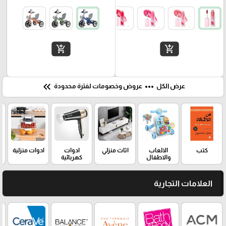
add_shopping_cart
add_shopping_cart
keyboard_double_arrow_left
more_horiz
عرض الكل
عروض وخصومات لفترة محدودة
كتب
الالعاب
اثاث منزلي
ادوات
ادوات منزلية
والاطفال
كهربائية
العلامات التجارية