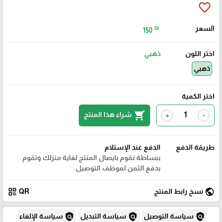
favorite_border
السعر
₪
150
اختر اللون
ذهبي
ذهبي
اختر الكمية
shopping_cart
شراء هذا المنتج
+
-
طريقة الدفع
الدفع عند الإستلام
ببساطة نقوم بايصال المنتج لغاية منزلك وتقوم
بدفع الثمن لموظف التوصيل.
qr_code
public
نسخ رابط المنتج
QR
policy
policy
policy
سياسة التوصيل
سياسة التبديل
سياسة الإلغاء