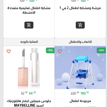
120
100
120
100
فرشة ومشاية اطفال 2 في 1
مشاية اطفال تعليمية متعددة
الانشطة
add_shopping_cart
add_shopping_cart
الالعاب والاطفال
العناية بالوجه
-15%
-18%
favorite_border
favorite_border
₪
₪
₪
₪
52
44
220
180
مرجوحة اطفال
جلوس میبیلین لیفتر هايلورنيك
اسيد MAYBELLINE