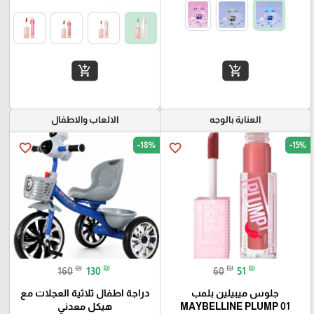
add_shopping_cart
add_shopping_cart
العناية بالوجه
الالعاب والاطفال
-18%
-15%
favorite_border
favorite_border
₪
₪
₪
₪
160
130
60
51
جلوس ميبيلين بلمب
دراجة اطفال ثلاثية العجلات مع
MAYBELLINE PLUMP 01
هيكل معدني