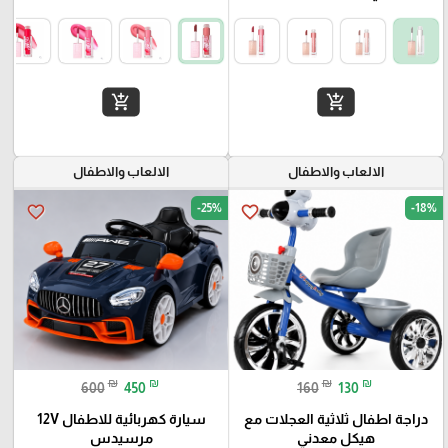
add_shopping_cart
add_shopping_cart
الالعاب والاطفال
الالعاب والاطفال
-25%
-18%
favorite_border
favorite_border
₪
₪
₪
₪
600
450
160
130
دراجة اطفال ثلاثية العجلات مع
سيارة كهربائية للاطفال 12V
هيكل معدني
مرسيدس