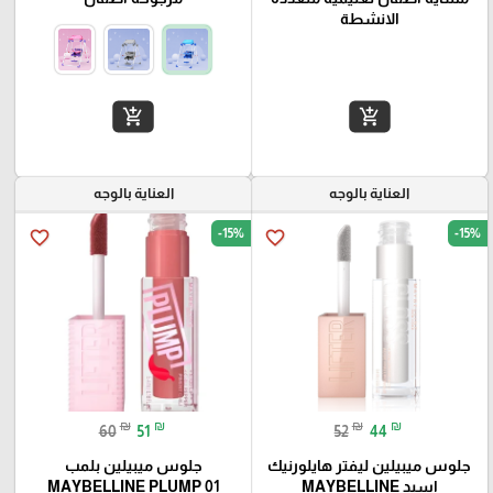
الانشطة
add_shopping_cart
add_shopping_cart
العناية بالوجه
العناية بالوجه
-15%
-15%
favorite_border
favorite_border
₪
₪
₪
₪
60
51
52
44
جلوس میبیلین لیفتر هايلورنيك
جلوس ميبيلين بلمب
اسيد MAYBELLINE
MAYBELLINE PLUMP 01