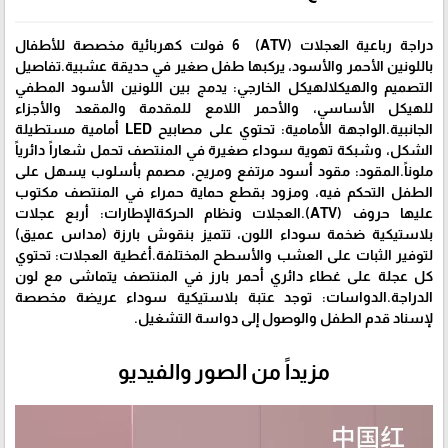
دراجة رباعية العجلات (ATV) 6 فولت كهربائية مخصصة للأطفال
باللونين الأحمر والأسود، يركبها طفل صغير في حديقة عشبية.تفاصيل
التصميم والهيكلالهيكل الخارجي: يدمج بين اللونين الأسود المطفي
للهيكل الأساسي، والأحمر اللامع للمقدمة والمقعد والأجزاء
الجانبية.الواجهة الأمامية: تحتوي على مصابيح LED أمامية مستطيلة
الشكل، وشبكة تهوية سوداء صغيرة في المنتصف تحمل شعاراً دائرياً
ملوناً.المقود: مقود أسود مرتفع ومريح، مصمم بأسلوب يسهل على
الطفل التحكم فيه، ومزود بقطع حماية حمراء في المنتصف مكتوب
عليها حروف (ATV).العجلات ونظام الحركةالإطارات: أربع عجلات
بلاستيكية ضخمة سوداء اللون، تتميز بنقوش بارزة (مداس عميق)
لتوفير الثبات على العشب والأسطح المختلفة.أغطية العجلات: تحتوي
كل عجلة على غطاء دائري أحمر بارز في المنتصف يتماشى مع لون
الدراجة.الدواسات: توجد عتبة بلاستيكية سوداء عريضة مخصصة
لإسناد قدم الطفل والوصول إلى دواسة التشغيل.
مزيداً من الصور والفيديو