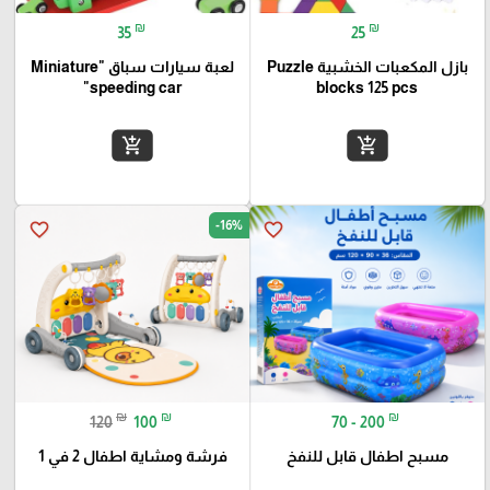
₪
₪
35
25
بازل المكعبات الخشبية Puzzle
لعبة سيارات سباق "Miniature
speeding car"
blocks 125 pcs
add_shopping_cart
add_shopping_cart
-16%
favorite_border
favorite_border
₪
₪
₪
120
100
70 - 200
مسبح اطفال قابل للنفخ
فرشة ومشاية اطفال 2 في 1