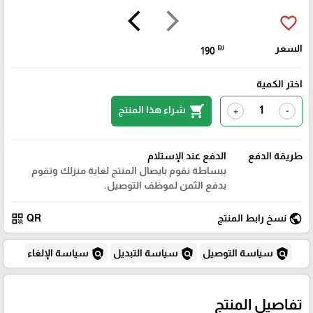
arrow_back_ios
arrow_forward_ios
favorite_border
السعر
₪
190
اختر الكمية
shopping_cart
شراء هذا المنتج
+
-
طريقة الدفع
الدفع عند الإستلام
ببساطة نقوم بايصال المنتج لغاية منزلك وتقوم
بدفع الثمن لموظف التوصيل.
qr_code
public
نسخ رابط المنتج
QR
policy
policy
policy
سياسة التوصيل
سياسة التبديل
سياسة الإلغاء
تفاصيل المنتج