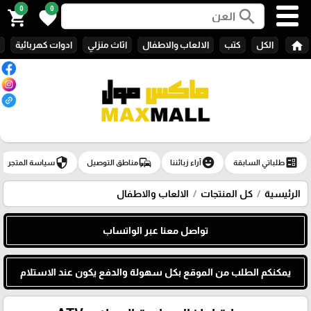
0
0
search
shopping_cart
favorite
home
الكل
كتب
الالعاب والاطفال
اثاث منزلي
ادوات كهربائية
security
commute
emoji_emotions
ballot
طلباتي السابقة
آراء زبائننا
مناطق التوصيل
سياسة المتجر
الرئيسية
كل المنتجات
الالعاب والاطفال
تواصل معنا عبر الواتساب
يمكنكم الطلب من الموقع بكل سهولة والدفع يكون عند الاستلام