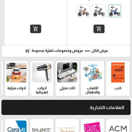
add_shopping_cart
add_shopping_cart
keyboard_double_arrow_left
more_horiz
عرض الكل
عروض وخصومات لفترة محدودة
كتب
الالعاب
اثاث منزلي
ادوات
ادوات منزلية
والاطفال
كهربائية
العلامات التجارية