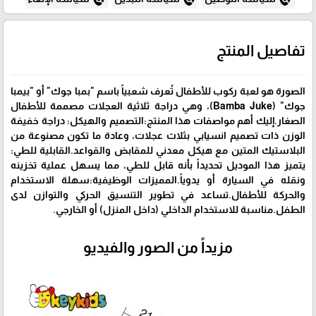
تفاصيل المنتج
الصورة هو لعبة ركوب للأطفال تُعرف شعبياً باسم "بمبا جوك" أو "بيمبا
جوك" (Bamba Juke)، وهي دراجة ثلاثية العجلات مصممة للأطفال
الصغار.إليك أهم مواصفات هذا المنتج:التصميم والهيكل: دراجة خفيفة
الوزن ذات تصميم انسيابي بثلاث عجلات، وعادة ما تكون مصنوعة من
البلاستيك المتين مع هيكل معدني للمقابض والقواعد.القابلية للطي:
يتميز هذا الموديل تحديداً بأنه قابل للطي، مما يسهل عملية تخزينه
ونقله في السيارة أو يدوياً.المميزات الوظيفية:سهلة الاستخدام
والحركة للأطفال.تساعد في تطوير التنسيق الحركي والتوازن لدى
الطفل.مناسبة للاستخدام الداخلي (داخل المنزل) أو الخارجي.
مزيداً من الصور والفيديو