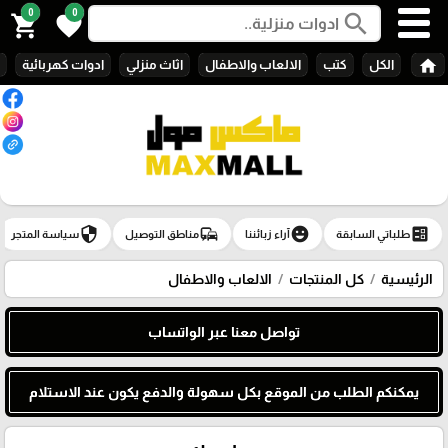
0
0
search
shopping_cart
favorite
home
الكل
كتب
الالعاب والاطفال
اثاث منزلي
ادوات كهربائية
security
commute
emoji_emotions
ballot
طلباتي السابقة
آراء زبائننا
مناطق التوصيل
سياسة المتجر
الرئيسية
كل المنتجات
الالعاب والاطفال
تواصل معنا عبر الواتساب
يمكنكم الطلب من الموقع بكل سهولة والدفع يكون عند الاستلام