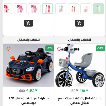
add_shopping_cart
add_shopping_cart
الالعاب والاطفال
الالعاب والاطفال
-25%
-18%
favorite_border
favorite_border
₪
₪
₪
₪
600
450
160
130
دراجة اطفال ثلاثية العجلات مع
سيارة كهربائية للاطفال 12V
هيكل معدني
مرسيدس