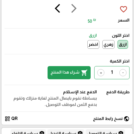
arrow_back_ios
arrow_forward_ios
favorite_border
السعر
₪
50
اختر اللون
ازرق
ازرق
زهري
اخضر
اختر الكمية
shopping_cart
شراء هذا المنتج
+
-
طريقة الدفع
الدفع عند الإستلام
ببساطة نقوم بايصال المنتج لغاية منزلك وتقوم
بدفع الثمن لموظف التوصيل.
qr_code
public
نسخ رابط المنتج
QR
policy
policy
policy
سياسة التوصيل
سياسة التبديل
سياسة الإلغاء