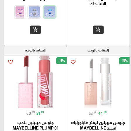
الانشطة
add_shopping_cart
add_shopping_cart
العناية بالوجه
العناية بالوجه
-15%
-15%
favorite_border
favorite_border
₪
₪
₪
₪
60
51
52
44
جلوس میبیلین لیفتر هايلورنيك
جلوس ميبيلين بلمب
اسيد MAYBELLINE
MAYBELLINE PLUMP 01