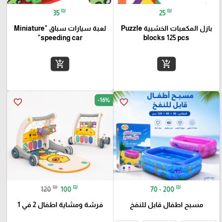
₪
₪
35
25
بازل المكعبات الخشبية Puzzle
لعبة سيارات سباق "Miniature
speeding car"
blocks 125 pcs
add_shopping_cart
add_shopping_cart
-16%
favorite_border
favorite_border
₪
₪
₪
120
100
70 - 200
مسبح اطفال قابل للنفخ
فرشة ومشاية اطفال 2 في 1