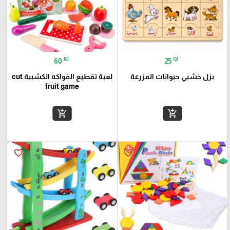
₪
₪
60
25
بزل خشبي حيوانات المزرعة
لعبة تقطيع الفواكه الكشبية cut
fruit game
add_shopping_cart
add_shopping_cart
favorite_border
favorite_border