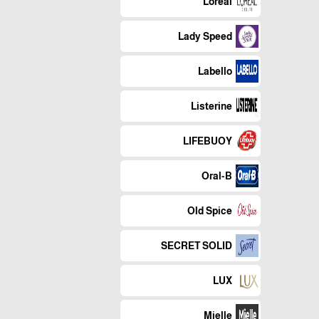
Loreal
Lady Speed
Labello
Listerine
LIFEBUOY
Oral-B
Old Spice
SECRET SOLID
LUX
Mielle