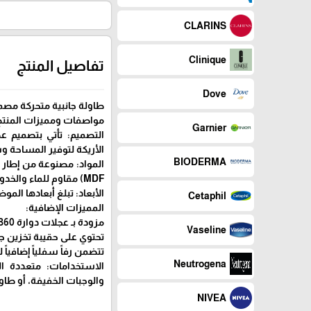
CLARINS
Clinique
تفاصيل المنتج
Dove
طاولة جانبية متحركة مصممة على شكل حرف C لتناس
مواصفات ومميزات المنتج
Garnier
الأريكة لتوفير المساحة 
BIODERMA
المواد: مصنوعة من إطا
MDF) مقاوم للماء والخدوش.
الأبعاد: تبلغ أبعادها الموضحة في الصورة 65 سم ارتفاع
Cetaphil
المميزات الإضافية:
مزودة بـ عجلات دوارة 360 درجة لسهولة التنقل، مع وجود فرامل لضمان الثبات.
Vaseline
تحتوي على حقيبة تخزين ج
تتضمن رفاً سفلياً إضافياً
Neutrogena
الاستخدامات: متعددة ا
والوجبات الخفيفة، أو طاو
NIVEA