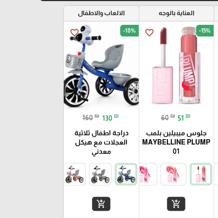
العناية بالوجه
الالعاب والاطفال
-18%
-15%
favorite_border
favorite_border
₪
₪
₪
₪
160
130
60
51
جلوس ميبيلين بلمب
دراجة اطفال ثلاثية
MAYBELLINE PLUMP
العجلات مع هيكل
01
معدني
add_shopping_cart
add_shopping_cart