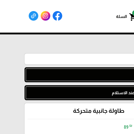
shoppin
السلة
د الاستلام
طاولة جانبية متحركة
₪
89