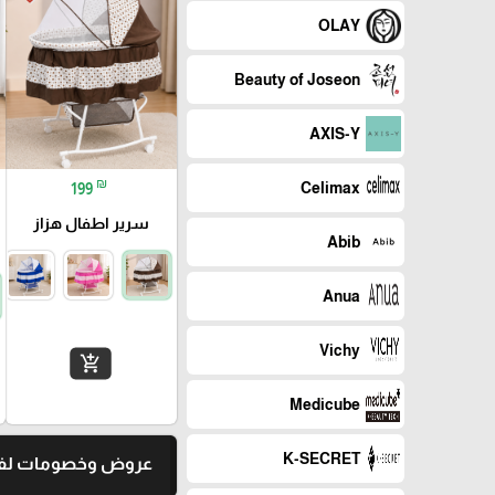
OLAY
Beauty of Joseon
AXIS-Y
₪
Celimax
199
سرير اطفال هزاز
Abib
Anua
Vichy
add_shopping_cart
Medicube
K-SECRET
عروض وخصومات لفت