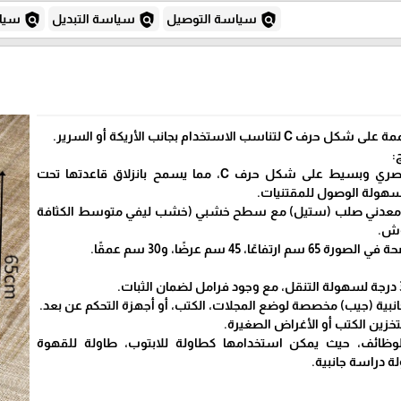
policy
policy
policy
سياسة التوصيل
سياسة التبديل
سياس
ب الاستخدام بجانب الأريكة أو السرير.
:
التصميم: تأتي بتصميم عصري وبسيط على شكل حرف C، مما يسمح بانزلاق قاعدتها تحت
وسهولة الوصول للمقتنيات.
ر معدني صلب (ستيل) مع سطح خشبي (خشب ليفي متوسط الكثافة
ًا، 45 سم عرضًا، و30 سم عمقًا.
انبية (جيب) مخصصة لوضع المجلات، الكتب، أو أجهزة التحكم عن بعد.
 لتخزين الكتب أو الأغراض الصغيرة.
لوظائف، حيث يمكن استخدامها كطاولة للابتوب، طاولة للقهوة
لة دراسة جانبية.