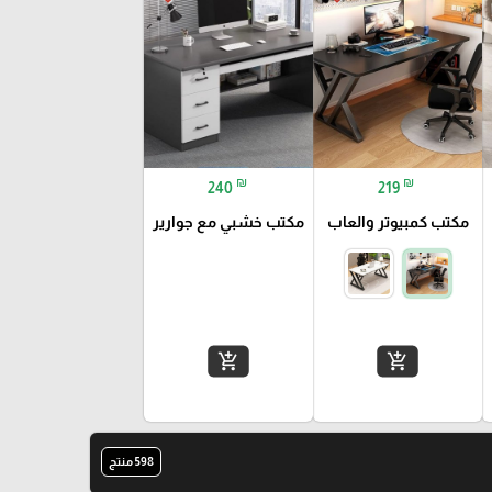
₪
₪
240
219
مكتب كمبيوتر والعاب
مكتب خشبي مع جوارير
add_shopping_cart
add_shopping_cart
598 منتج