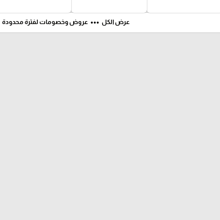
ft
more_horiz
عرض الكل
عروض وخصومات لفترة محدودة