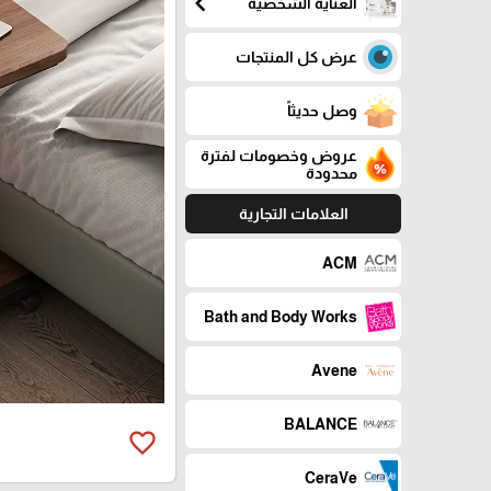
chevron_left
العناية الشخصية
عرض كل المنتجات
وصل حديثاً
عروض وخصومات لفترة
محدودة
العلامات التجارية
ACM
Bath and Body Works
Avene
BALANCE
favorite_border
CeraVe