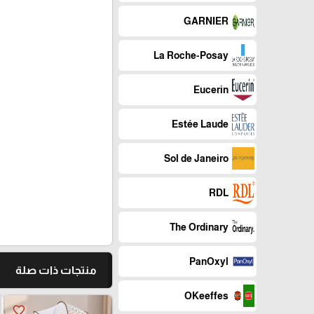
GARNIER
La Roche-Posay
Eucerin
Estée Laude
Sol de Janeiro
RDL
The Ordinary
PanOxyl
منتجات ذات صلة
OKeeffes
favorite_border